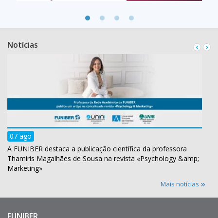
Notícias
07 ago
A FUNIBER destaca a publicação científica da professora
Thamiris Magalhães de Sousa na revista «Psychology &amp;
Marketing»
Mais notícias
FUNIBER
Enlaces