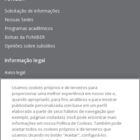
de
interés
Solicitação de informações
Nossas Sedes
Programas acadêmicos
Bolsas da FUNIBER
Opiniões sobre subsídios
Informação legal
Pie
de
página
Aviso legal
Mapa do site
Usamos cookies próprios e de terceiros para
proporcionar uma melhor experiência em nosso site e,
Siga-nos em:
quando apropriado, para fins analíticos e para mostrar
publicidade personalizada com base em um perfil
elaborado a partir de seus hábitos de navegação (por
exemplo, páginas visitadas). Você pode encontrar mais
informações em nossa Política de Cookies. Também pode
aceitar todos os cookies próprios e de terceiros que
usamos clicando no botão "Aceitar", configurá-los