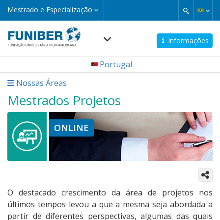
Pular
Mestrado
Mestrado e Especialização
e
para
Especialização
o
conteúdo
Informações
principal
Navegación
Portugal
principal
micro
Nossas Áreas
Mestrados Projetos
ONLINE
O destacado crescimento da área de projetos nos
últimos tempos levou a que a mesma seja abordada a
partir de diferentes perspectivas, algumas das quais