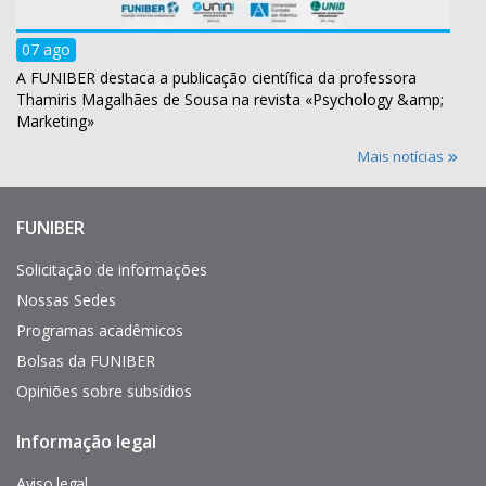
07 ago
A FUNIBER destaca a publicação científica da professora
Thamiris Magalhães de Sousa na revista «Psychology &amp;
Marketing»
Mais notícias
FUNIBER
Enlaces
de
interés
Solicitação de informações
Nossas Sedes
Programas acadêmicos
Bolsas da FUNIBER
Opiniões sobre subsídios
Informação legal
Pie
de
página
Aviso legal