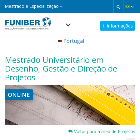
Pular
Mestrado
Mestrado e Especialização
e
para
Especialização
o
conteúdo
Informações
principal
Navegación
Portugal
principal
micro
Mestrado Universitário em
Desenho, Gestão e Direção de
Projetos
ONLINE
Voltar para a área de Projetos