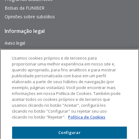
Bolsas da FUNIBER
Opiniões sobre subsídios
Informação legal
Pie
de
página
Aviso legal
Mapa do site
Usamos cookies próprios e de terceiros para
proporcionar uma melhor experiência em nosso site e,
Siga-nos em:
quando apropriado, para fins analíticos e para mostrar
publicidade personalizada com base em um perfil
elaborado a partir de seus hábitos de navegação (por
exemplo, páginas visitadas). Você pode encontrar mais
informações em nossa Política de Cookies. Também pode
aceitar todos os cookies próprios e de terceiros que
usamos clicando no botão "Aceitar", configurá-los
clicando no botão "Configurar" ou rejeitar seu uso
clicando no botão "Rejeitar".
Política de Cookies
Configurar