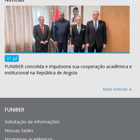
31 jul
FUNIBER consolida e impulsiona sua cooperação acadêmica e
institucional na República de Angola
Mais notícias
FUNIBER
Enlaces
de
interés
Solicitação de informações
Nossas Sedes
Programas acadêmicos