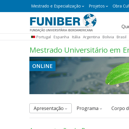
Pular
Mestrado
Mestrado e Especialização
Projetos
Obra Cul
e
para
Especialização
o
conteúdo
Naveg
Qu
principal
princi
Portugal
Espanha
Itália
Argentina
Bolivia
Brasil
micro
Mestrado Universitário em E
ONLINE
Apresentação
Programa
corpo 