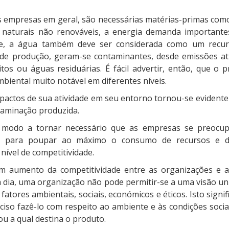
s empresas em geral, são necessárias matérias-primas com
s naturais não renováveis, a energia demanda importante
nte, a água também deve ser considerada como um recur
o de produção, geram-se contaminantes, desde emissões at
tos ou águas residuárias. É fácil advertir, então, que o 
iental muito notável em diferentes níveis.
pactos de sua atividade em seu entorno tornou-se evidente
taminação produzida.
e modo a tornar necessário que as empresas se preoc
s para poupar ao máximo o consumo de recursos e di
ível de competitividade.
m aumento da competitividade entre as organizações e a
dia, uma organização não pode permitir-se a uma visão un
fatores ambientais, sociais, económicos e éticos. Isto sign
iso fazê-lo com respeito ao ambiente e às condições socia
u a qual destina o produto.