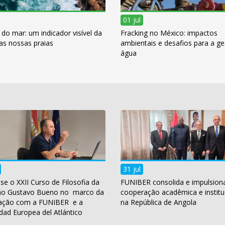
01 jul
do mar: um indicador visível da
Fracking no México: impactos
as nossas praias
ambientais e desafios para a g
água
31 jul
se o XXII Curso de Filosofia da
FUNIBER consolida e impulsion
ão Gustavo Bueno no marco da
cooperação acadêmica e institu
ação com a FUNIBER e a
na República de Angola
dad Europea del Atlántico