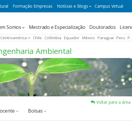
tural
Formação Empresas
Notícias e Blogs
Campus Virtual
ación
em Somos
Mestrado e Especialização
Doutorados
Licen
pal
Centroamérica
Chile
Colômbia
Equador
México
Paraguai
Peru
P.
ngenharia Ambiental
Voltar para a áre
docente
Bolsas