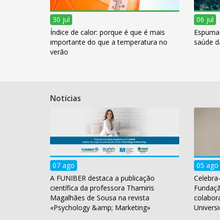
30 jul
06 jul
Índice de calor: porque é que é mais
Espuma 
importante do que a temperatura no
saúde d
verão
Notícias
07 ago
05 ago
A FUNIBER destaca a publicação
Celebra-
científica da professora Thamiris
Fundaç
Magalhães de Sousa na revista
colabor
«Psychology &amp; Marketing»
Universi