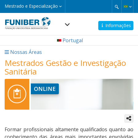
Pular
Mestrado
Mestrado e Especialização
e
para
Especialização
o
conteúdo
Informações
principal
Navegación
Portugal
principal
micro
Nossas Áreas
Mestrados Gestão e Investigação
Sanitária
ONLINE
Formar profissionais altamente qualificados quanto ao
conhecimento das áreas mais importantes envolvidas