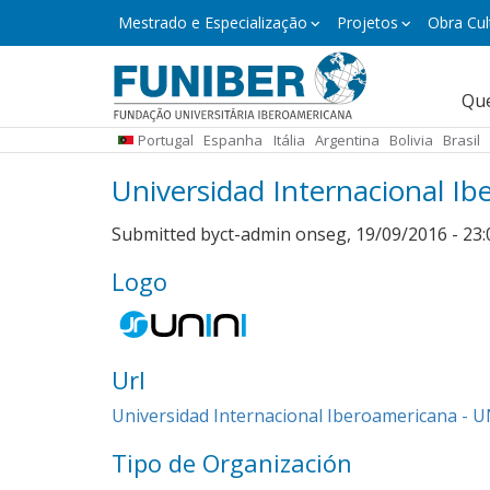
Pular
Mestrado
Mestrado e Especialização
Projetos
Obra Cul
e
para
Especialização
o
conteúdo
Naveg
Qu
principal
princi
Portugal
Espanha
Itália
Argentina
Bolivia
Brasil
micro
Universidad Internacional I
Submitted by
ct-admin
on
seg, 19/09/2016 - 23:
Logo
Url
Universidad Internacional Iberoamericana - 
Tipo de Organización