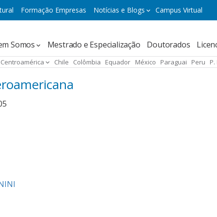
tural
Formação Empresas
Notícias e Blogs
Campus Virtual
ación
em Somos
Mestrado e Especialização
Doutorados
Licen
pal
Centroamérica
Chile
Colômbia
Equador
México
Paraguai
Peru
P.
beroamericana
05
UNINI