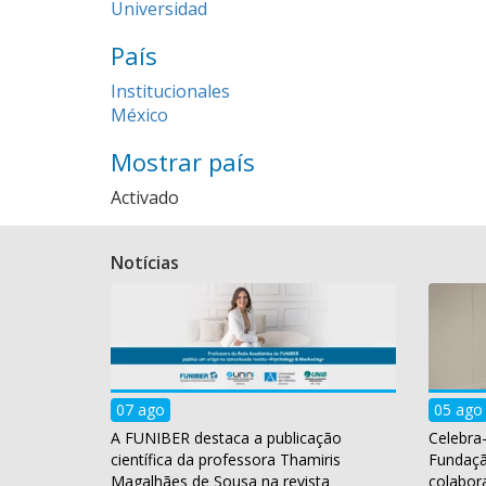
Universidad
País
Institucionales
México
Mostrar país
Activado
Notícias
07 ago
05 ago
A FUNIBER destaca a publicação
Celebra-
científica da professora Thamiris
Fundaç
Magalhães de Sousa na revista
colabor