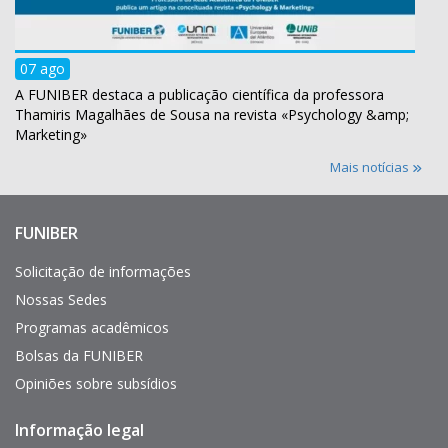
07 ago
A FUNIBER destaca a publicação científica da professora
Thamiris Magalhães de Sousa na revista «Psychology &amp;
Marketing»
Mais notícias
FUNIBER
Enlaces
de
interés
Solicitação de informações
Nossas Sedes
Programas acadêmicos
Bolsas da FUNIBER
Opiniões sobre subsídios
Informação legal
Pie